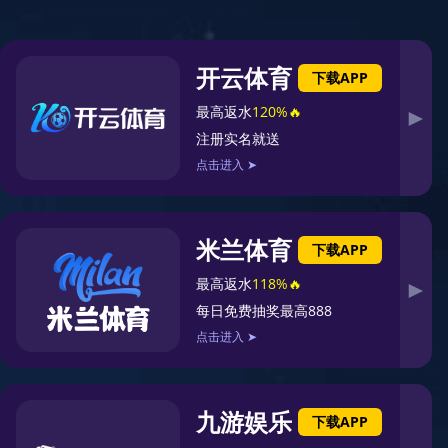
品项目
企业日报
服务类型
预
约
联系
今年会·(jinnianhui)官网