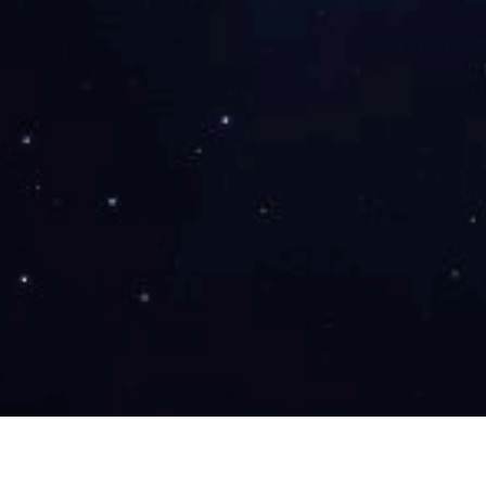
未来，我们期待看到更多这样的精彩赛事，
也希望各国能够不断提升自身实力，在国际
同推动全球足球事业的发展！
上一篇
导航
欢迎访问今年会jinnianhui金字招牌是国
介绍
今年会