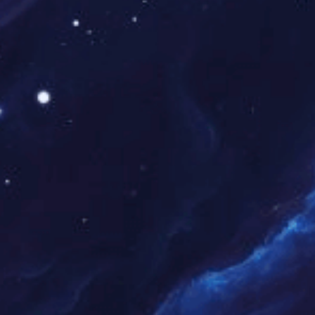
加强了进攻力度，希望扳平比分。而此时，墨西哥则
，这场比赛以2:0完胜告终，彰显了墨西哥队在技术
阵型，以速度和灵活性见长。他们通过边路传中和中路渗
得他们能够有效掌控比赛节奏。此外，中场球员积极
-4-2阵型，希望通过紧凑的防守组织来阻止对手进
。然而，由于缺乏高水平技术支持及默契配合，他们
攻击波。