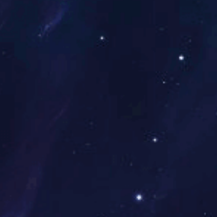
之一，拥有丰富的历史和强大的球员阵容。在2017
，他们在国际足联排名中稳居前列，多次参加世界杯
尔瓦多时增添了信心。
过辉煌时期，但近几年发展相对缓慢。他们面临着人
降。这场对阵墨西哥的比赛，对于萨尔瓦多来说，是
占据明显优势。然而，足球比赛充满变数，萨尔瓦多
结果，从而为未来的发展奠定基础。
多首都圣萨尔瓦多举行。开场后不久，墨西哥便展现了
繁威胁对方球门。尽管如此，萨尔瓦多队也表现出顽
破门良机。
，但屡屡被对方门将化解。直到上半场结束前，墨西
纪录。这一进球让现场观众沸腾，也给了墨西哥更多