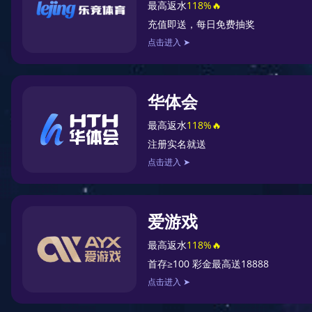
2017墨西哥vs萨尔瓦多
2026-06-06
2017年墨西哥与萨尔瓦多的比赛不仅是两
生动展示。本文将从四个方面详细阐述这场
赛后影响。通过这些方面，可以深入了解这
的地位。希望读者能够通过本文更全面地认