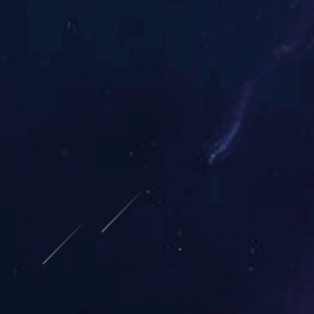
1、球队背景与历史
墨西哥国家足球队作为北美洲最具实力的球队
年时，墨西哥队正处于一个快速发展的阶段
并取得不错的成绩。这些都为他们在面对萨
相比之下，萨尔瓦多队虽然在历史上也曾有
才短缺和资金不足的问题，导致整体实力下
一次检验自我和提升士气的重要机会。
两支球队之间的历史交锋记录显示，墨西哥
希望能借助主场之利，在这场较量中争取好
2、比赛过程与精彩瞬间
2017年，这场备受瞩目的友谊赛在萨尔瓦
其强大的进攻能力，通过灵活的传控配合频
强抵抗，他们通过紧凑防守和快速反击寻求
随着比赛进行，两队都创造了一些得分机会
哥一名核心球员终于打破僵局，为球队首开