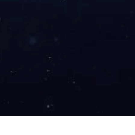
让世界各地的人们共同分享这份激情与快乐。同时，
舞台上展现独特魅力，实现更高水平的发展目标，共
下一篇
找到我们
·(jinnianhui)
哈尔滨道里区群力第四大道