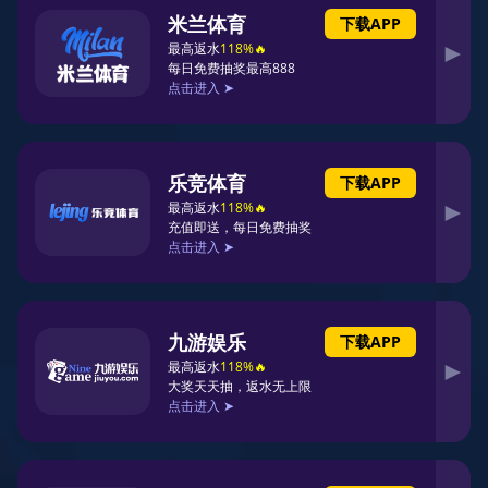
About Us
介绍
今年会·(jinnianhui)
今年会·(jinnianhui)
简介
成立于2010年，总部位于新民市，是一家专注于
体育产业发展的创新型企业。自成立以来，
今年会
·(jinnianhui)官网
始终致力于打造全方位、立体化的体
育服务平台，提供体育直播、体育赛事组织与管理、
体育周边产品等一体化解决方案。凭借着强大的技术
实力和深厚的行业积淀，已经发展成为国内领先的体
育产业服务提供商。