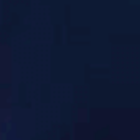
一个完整的体育生态系统。未来，将继续秉持“专业、
创新、共赢”的发展理念，以更开放的姿态拥抱全球体
育市场，为广大体育迷提供更加丰富、多元的体育服
务。
将继续推动体育产业的创新与发展，力求成为全
球体育行业中的重要力量。我们相信，在未来的发展
道路上，将凭借其卓越的产品与服务，为全球体育爱
好者带来更多惊喜与激动人心的时刻。
走近我们