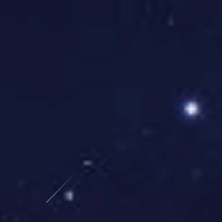
涵盖设备调试、信号传输、导播团队组建及直播
应急预案制定。
周边设计流程
从创意构思到产品打样的全流程，包含图案设
计、材质选型与量产筹备。