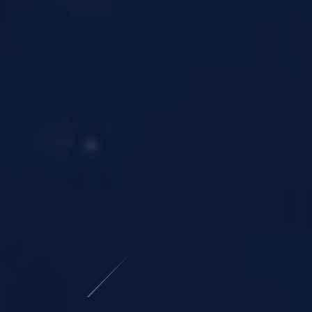
除了直播和赛事组织，还在体育周边产品的开发
与销售方面取得了显著成就。公司拥有自主品牌，并
与多个知名体育品牌展开深度合作，涵盖了运动服
饰、健身器材、球类用品等各类体育周边商品。通过
线上与线下渠道相结合的方式，将优质的体育产品带
给广大运动爱好者，满足了消费者日益增长的运动需
求。
的成功离不开其持续的技术创新与资源整合能
力。公司长期与各大体育科技企业、数据分析公司以
及媒体机构保持紧密合作，通过大数据分析、人工智
能技术等前沿科技手段，不断提升体育赛事的观赏性
与互动性。同时，公司还注重与国际体育市场的接
轨，积极参与国际体育组织的合作与交流，提升品牌
的国际影响力。
随着体育产业的快速发展，不断拓展业务领域，
涵盖了体育教育、体育营销等多个方向，致力于打造