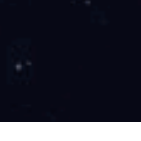
欢迎访问今年会jinnianhui金字招牌是国际体育娱乐平
台,jinnianhui.com官网入口、今年会官方网站vip平台、登录
入口、链接注册、今年会网页版、在线网址、娱乐、手机版
app下载,将秉承以服务为唯一的宗旨,安全有保障,让您玩得
安全,放心游戏.
导航
介绍
今年会·(jinnianhui)
精品项目
企业日报
服务类型