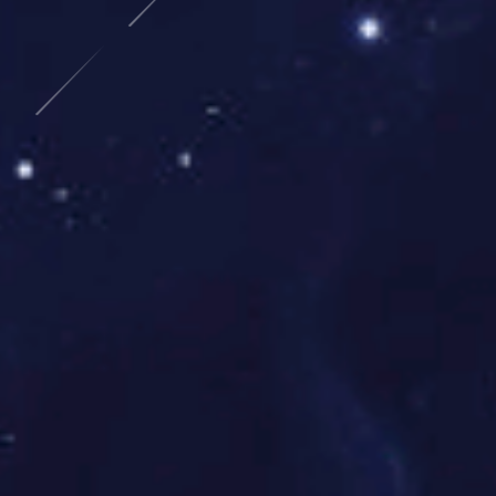
事奖项，为梦想增添动力。
与此同时，他也开始尝试组织一些校内外的小
型比赛，以推广飞盘文化。在实践中，他发现
很多年轻人对这项运动充满兴趣，但缺乏机会
去体验。因此，他希望能够通过这些活动，让
更多人了解并喜欢上这项充满激情与活力的运