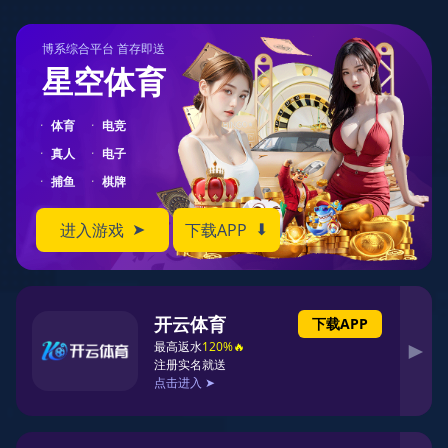
精品项目
首页
精品项目