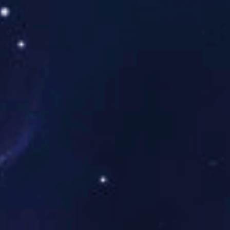
己的技术水平，也逐渐形成了自己独特的风
格。他渴望通过飞盘表达自我，用行动传递热
情。这种强烈的追求，使得他的生活轨迹发生
了翻天覆地的变化。
2、飞盘运动的魅力
飞盘运动以其简单而富有趣味性的特点，吸引
着大批年轻人的参与。它不仅是一项竞技项
目，更是一种社交方式，为人们提供了交流与
互动的平台。在这个过程中，参与者能够结识
来自不同背景的人，共同享受竞技带来的快
乐。
此外，飞盘运动也强调团队精神和默契配合，
每场比赛都需要队员之间良好的沟通与协作。
这种高度依赖团队协作的特性，使得每个参与
者都能感受到团体荣誉感的重要性，从而推动
他们在比赛中全力以赴。