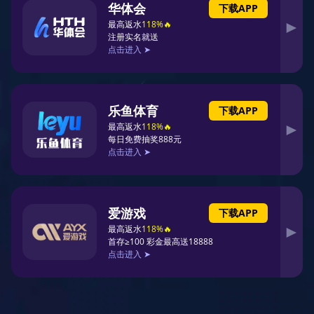
解赵磊如何在飞盘这条道路上不断前行，并激
励更多人勇敢追梦。
1、赵磊的成长背景
赵磊出生于一个普通家庭，从小受到父母对他
独立性和创造力培养的熏陶。他在学校期间，
积极参与各种体育活动，尤其是团队运动，这
为他后来的飞盘生涯打下了坚实基础。在这段
时间，他不仅锻炼了身体素质，还培养了良好
的团队合作精神。
在青少年时期，赵磊接触到了飞盘这个新兴运
动。他第一次参加校园飞盘比赛时，就被这种
自由与激情所吸引。伴随着每一次挥洒汗水，
他发现自己逐渐爱上了这项运动，并决心投身
其中。这样的选择，让他的青春岁月更加丰富
多彩。
通过日复一日的努力训练，赵磊不仅提升了自