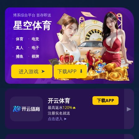
精品项目
首页
精品项目