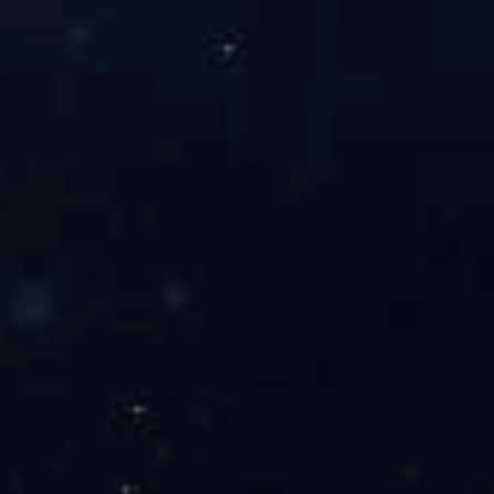
安全,放心游戏.
导航
介绍
今年会·(jinnianhui)
精品项目
企业日报
服务类型
联系
今年会·(jinnianhui)官网
找到我们