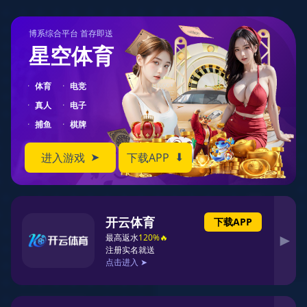
「全球赛事同步直播，超清画质 + 实时
解说，让你身临其境！📺一键开启，激
情无限！」
quan-qiu-sai-shi-tong-bu-zhi-bo-chao-
qing-hua-zhi-shi-shi-jie-shuo-rang-ni-