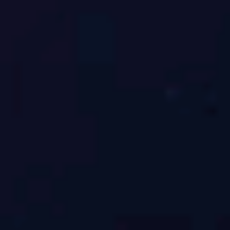
2016年NBA季后赛骑士与老鹰第四场精
彩对决全场录像回放分析
16号球衣的传奇足球明星们盘点与他们的
辉煌成就分析