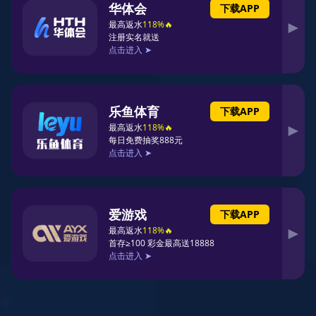
About Us
介绍
今年会·(jinnianhui)
今年会·(jinnianhui)
简介
成立于2010年，总部位于新民市，是一家专注于