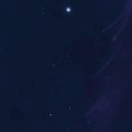
j
sh
yi
q