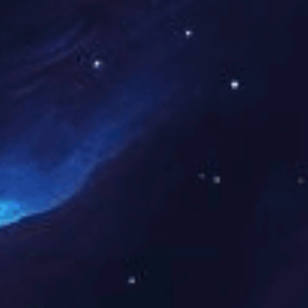
赛事资源丰富
覆盖全球热门赛事版权，直连顶级联赛及小
众体育赛事，满足多元观赛需求。
团队经验资深
核心团队深耕体育行业 10 年 +，曾服务超百