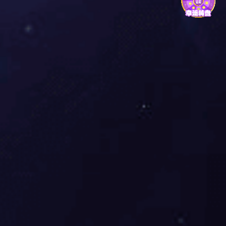
直播技术领先
采用 4K 高清转播技术，搭配低延迟传输方
案，带来沉浸式观赛体验。
售后响应迅速
7×24 小时客服在线，1 小时内响应售后问