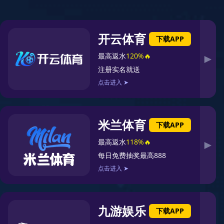
品项目
企业日报
服务类型
预
约
联系
今年会·(jinnianhui)官网
+