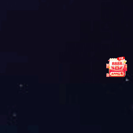
题，确保客户无后顾之忧。
 touch
in touch